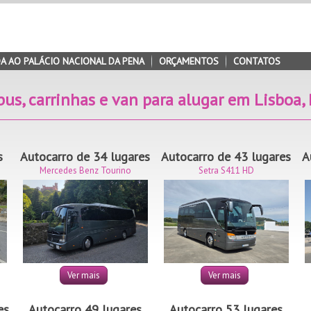
A AO PALÁCIO NACIONAL DA PENA
ORÇAMENTOS
CONTATOS
bus, carrinhas e van para alugar em Lisboa,
s
Autocarro de 34 lugares
Autocarro de 43 lugares
A
Mercedes Benz Tourino
Setra S411 HD
Ver mais
Ver mais
es
Autocarro 49 lugares
Autocarro 53 lugares