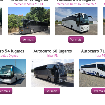
Mercedes Setra 313 UL
Mercedes Benz Tourismo M/2
Ver mais
Ver mais
ro 54 lugares
Autocarro 60 lugares
Autocarro 71
eulas Cygnus
Irizar PB
Irizar P
Ver mais
Ver mais
Ver mais