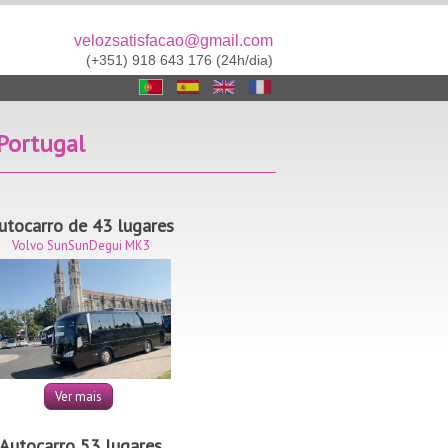
velozsatisfacao@gmail.com
(+351) 918 643 176 (24h/dia)
 Portugal
utocarro de 43 lugares
Volvo SunSunDegui MK3
Ver mais
Autocarro 53 lugares