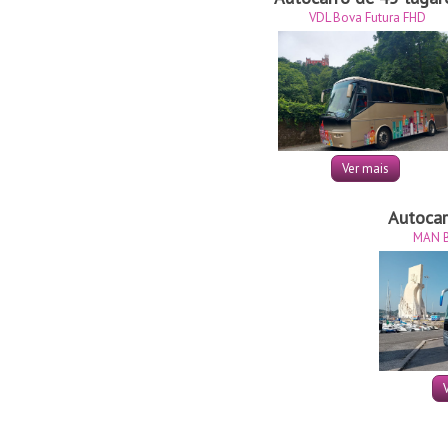
VDL Bova Futura FHD
Ver mais
Autocar
MAN B