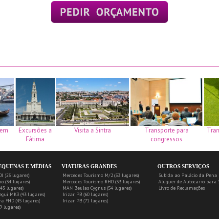
s em
Excursões a
Visita a Sintra
Transporte para
Tran
Fátima
congressos
EQUENAS E MÉDIAS
VIATURAS GRANDES
OUTROS SERVIÇOS
I (23 lugares)
Mercedes Tourismo M/2 (53 lugares)
Subida ao Palácio da Pena
o (34 lugares)
Mercedes Tourismo RHD (53 lugares)
Aluguer de Autocarro para 
43 lugares)
MAN Beulas Cygnus (54 lugares)
Livro de Reclamações
gui MK3 (43 lugares)
Irizar PB (60 lugares)
a FHD (45 lugares)
Irizar PB (71 lugares)
9 lugares)