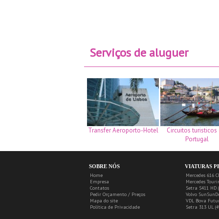
Serviços de aluguer
Transfer Aeroporto-Hotel
Circuitos turistico
Portugal
SOBRE NÓS
VIATURAS P
Home
Mercedes 616 CD
Empresa
Mercedes Tourin
Contatos
Setra S411 HD (
Pedir Orçamento / Preços
Volvo SunSunDe
Mapa do site
VDL Bova Futur
Política de Privacidade
Setra 313 UL (4