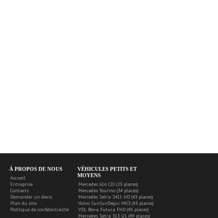
À PROPOS DE NOUS
VÉHICULES PETITS ET
MOYENS
Accueil
Entreprise
Mercedes 616 CDI (23 places)
Contacts
Mercedes Tourino (34 places)
Demander un devis
Mercedes Setra S411 HD (43 places)
Plan du site
Volvo SunSunDegui MK3 (43 places)
Politique de confidentialité
VDL Bova Futura FHD (45 places)
Mercedes Setra 313 UL (49 places)