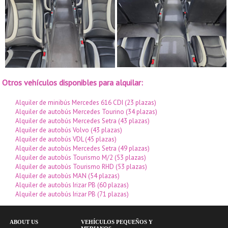
Otros vehículos disponibles para alquilar:
Alquiler de minibús Mercedes 616 CDI (23 plazas)
Alquiler de autobús Mercedes Tourino (34 plazas)
Alquiler de autobús Mercedes Setra (43 plazas)
Alquiler de autobús Volvo (43 plazas)
Alquiler de autobús VDL (45 plazas)
Alquiler de autobús Mercedes Setra (49 plazas)
Alquiler de autobús Tourismo M/2 (53 plazas)
Alquiler de autobús Tourismo RHD (53 plazas)
Alquiler de autobús MAN (54 plazas)
Alquiler de autobús Irizar PB (60 plazas)
Alquiler de autobús Irizar PB (71 plazas)
ABOUT US
VEHÍCULOS PEQUEÑOS Y