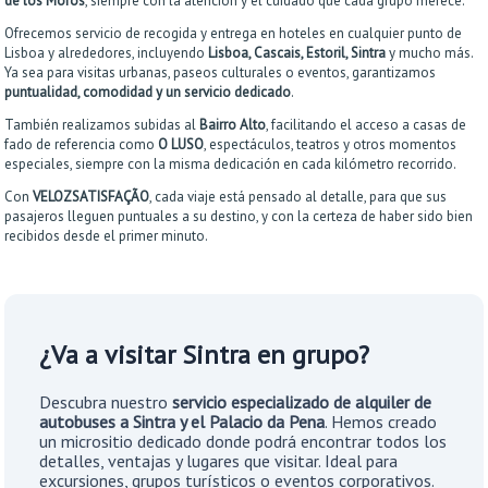
de los Moros
, siempre con la atención y el cuidado que cada grupo merece.
Ofrecemos servicio de recogida y entrega en hoteles en cualquier punto de
Lisboa y alrededores, incluyendo
Lisboa, Cascais, Estoril, Sintra
y mucho más.
Ya sea para visitas urbanas, paseos culturales o eventos, garantizamos
puntualidad, comodidad y un servicio dedicado
.
También realizamos subidas al
Bairro Alto
, facilitando el acceso a casas de
fado de referencia como
O LUSO
, espectáculos, teatros y otros momentos
especiales, siempre con la misma dedicación en cada kilómetro recorrido.
Con
VELOZSATISFAÇÃO
, cada viaje está pensado al detalle, para que sus
pasajeros lleguen puntuales a su destino, y con la certeza de haber sido bien
recibidos desde el primer minuto.
¿Va a visitar Sintra en grupo?
Descubra nuestro
servicio especializado de alquiler de
autobuses a Sintra y el Palacio da Pena
. Hemos creado
un micrositio dedicado donde podrá encontrar todos los
detalles, ventajas y lugares que visitar. Ideal para
excursiones, grupos turísticos o eventos corporativos.