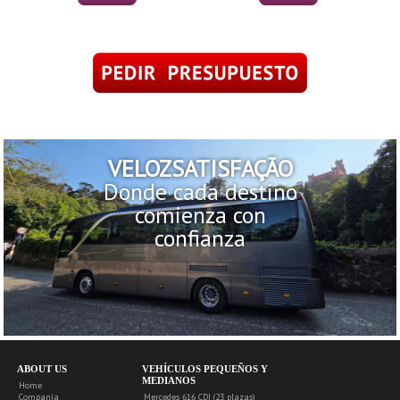
VELOZSATISFAÇÃO
Donde cada destino
comienza con
confianza
ABOUT US
VEHÍCULOS PEQUEÑOS Y
MEDIANOS
Home
Companía
Mercedes 616 CDI (23 plazas)