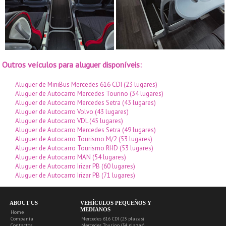
Outros veículos para aluguer disponíveis:
Aluguer de MiniBus Mercedes 616 CDI (23 lugares)
Aluguer de Autocarro Mercedes Tourino (34 lugares)
Aluguer de Autocarro Mercedes Setra (43 lugares)
Aluguer de Autocarro Volvo (43 lugares)
Aluguer de Autocarro VDL (45 lugares)
Aluguer de Autocarro Mercedes Setra (49 lugares)
Aluguer de Autocarro Tourismo M/2 (53 lugares)
Aluguer de Autocarro Tourismo RHD (53 lugares)
Aluguer de Autocarro MAN (54 lugares)
Aluguer de Autocarro Irizar PB (60 lugares)
Aluguer de Autocarro Irizar PB (71 lugares)
ABOUT US
VEHÍCULOS PEQUEÑOS Y
MEDIANOS
Home
Companía
Mercedes 616 CDI (23 plazas)
Contactos
Mercedes Tourino (34 plazas)