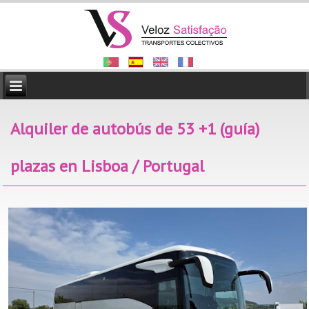
Alquiler de autobús de 53 +1 (guía)
plazas en Lisboa / Portugal